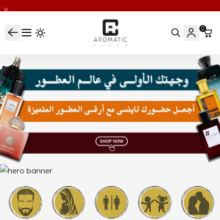
0
اروماتيك كلاود