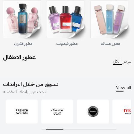
عطور عساف
عطور فيمونت
عطور لافيرن
عطور الاطفال
عرض الكل
تسوق من خلال البراندات
View all
ابحث عن براندك المفضله