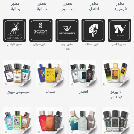
عطور
عطور
عطور
عطور
عطور
فرمونيه
أطفال
للجنسين
نسائية
رجالية
عطور لافندر
عطور عساف
عطور ديفيد
عطور سيزان
عطور الهامبرا
والتر
ذا وودز
لافندر
صمام
ميمونتو موري
كولكشن