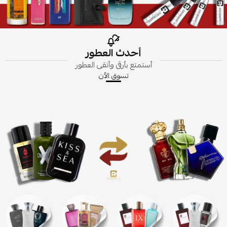
أحدث العطور
أستمتع بأرقى وأنقى العطور
تسوق الاّن