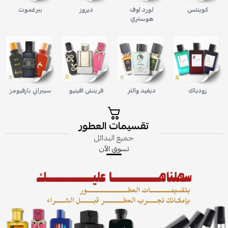
كوينتس
لورد اوف
ديروز
بيرغموت
هوستري
زودياك
ديفيد والتر
فرينش افينيو
سيبراني بارفيومز
تقسيمات العطور
جميع البدائل
تسوق الاّن