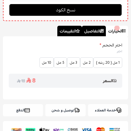
الخيارات
التفاصيل
التقييمات
اختر الحجم
*
اختر
1 مل { 20 رشه }
2 مل
3 مل
5 مل
10 مل
8
السعر
18
خدمة العملاء
توصيل و شحن
الدفع