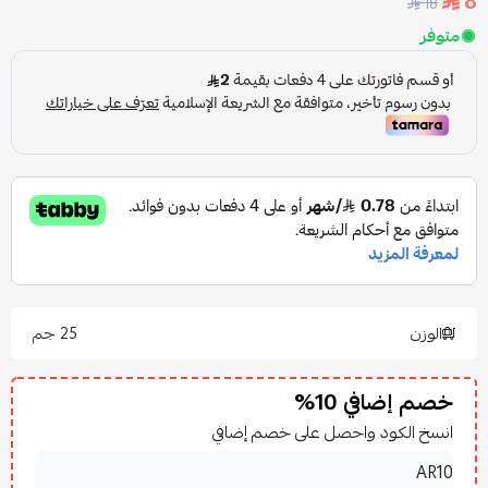
8
18
متوفر
الوزن
25 جم
خصم إضافي 10%
انسخ الكود واحصل على خصم إضافي