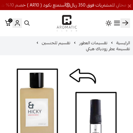
أستمتع بكود ( AR10 ) خصم 10% شحن مجاني للمشتريات فوق 350 ريال
0
اروماتيك كلاود
الرئيسية
تقسيمات العطور
تقسيم للجنسين
تقسيمة عطر زودياك هيكي