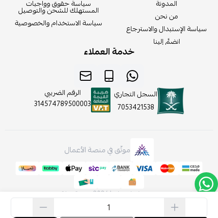
المدونة
سياسة حقوق وواجبات
المستهلك للشحن والتوصيل
من نحن
سياسة الاستخدام والخصوصية
سياسة الإستبدال والاسترجاع
انضمَّ إلينا
خدمة العملاء
الرقم الضريبي
السجل التجاري
314574789500003
7053421538
موثّق في منصة الأعمال
صنع بإتقان على | 2026
منصة سلة