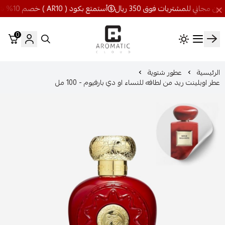
أستمتع بكود ( AR10 ) خصم 10% شحن مجاني للمشتريات فوق 350 ريال
0
اروماتيك كلاود
الرئيسية
عطور شتوية
عطر اوبلينت ريد من لطافه للنساء او دي بارفيوم - 100 مل