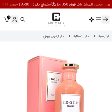
أستمتع بكود ( AR10 ) خصم 10% شحن مجاني للمشتريات فوق 350 ريال
0
اروماتيك كلاود
الرئيسية
عطور نسائية
عطر ايدول بيوتي