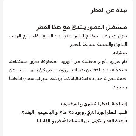
نبذة عن العطر
مستقبل العطور يبتدئ مع هذا العطر
تعرّفي على عطر منقطع النظير يتلاقى فيه الطابع الفاخر مع الجانب
البدوي واللمسة السابقة للعصر.
مميّزاته
تمّ تعزيزه بأنواع مختلفة من الورود المقطوفة بطرق مستدامة،
فتتكشّف فيه باقة من نفحات الورود تسدل كلٌّ منها الستار عن
نغمة عطرية جديدة استثنائية، كما يزيدها عبير الياسمين انتعاشاً
وحيوية.
إفتتاحية العطر الكمثري و البرغموت
قلب العطر الورد التركي, ورود دي ماي و الياسيمين الهندي
قاعدة العطر تتكون من المسك الأبيض و الفانيليا