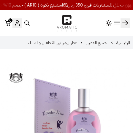
أستمتع بكود ( AR10 ) خصم 10% شحن مجاني للمشتريات فوق 350 ريال
0
اروماتيك كلاود
الرئيسية
جميع العطور
عطر بودر نيو للأطفال والنساء