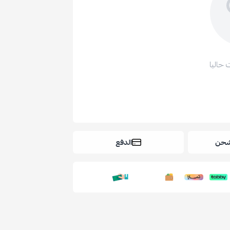
 حاليا
شحن
الدفع