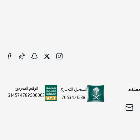
ملاء
الرقم الضريبي
السجل التجاري
314574789500003
7053421538