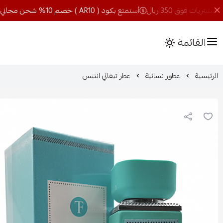
أستمتع بكود ( AR10 ) خصم 10% شحن مجاني للمشتريات فوق 350 ريال
القائمة
الرئيسية
عطور نسائية
عطر تيفاني انتنس