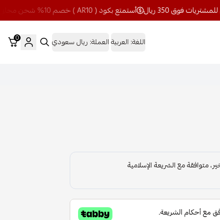
أستمتع بكود ( AR10 ) خصم 10% شحن مجاني للمشتريات فوق 350 ريال
0
اللغة:
العربية
العملة:
ريال سعودي