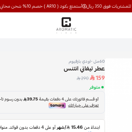
أستمتع بكود ( AR10 ) خصم 10% شحن مجاني للمشتريات فوق 350 ريال
اروماتيك كلاود
60مل -اودي بارفيوم
عطر تيفاني انتنس
159
290
متوفر