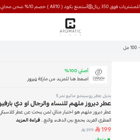
أستمتع بكود ( AR10 ) خصم 10% شحن مجاني للمشتريات فوق 350 ريال
اروماتيك كلاود
ل
أصلي 100%
اضغط هنا للمزيد من ماركة
ديروز
بديل عطر روسيندو ماتيو نمر 5
عطر ديروز ملهم للنساء والرجال او دي بارفيوم - 00
عطر ديروز ملهم هو اختيار مثالي لمن يبحث عن عطر كلاسيكي 
العطري الفريد يجمع بين الدفء والنع...
قراءة المزيد
199
399
متوفر