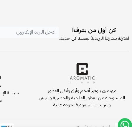
كن أول من يعرف!
اشترك بنشرتنا البريدية ليصلك كل جديد.
ا
م
مهتمين بتوفير أفخم وأرقى وأنقى العطور
سياسة الإست
المستوحاه من العطور العالمية والحصرية والنيش
انض
والبراندات السعودية بجودة عالية
موثّق في منصة الأعمال