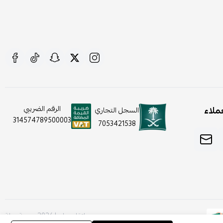
ملاء
الرقم الضريبي
السجل التجاري
314574789500003
7053421538
صنع بإتقان على | 2026
منصة سلة