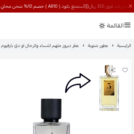
أستمتع بكود ( AR10 ) خصم 10% شحن مجاني للمشتريات فوق 350 ريال
القائمة
الرئيسية
عطور شتوية
عطر ديروز ملهم للنساء والرجال او دي بارفيوم - 100 م