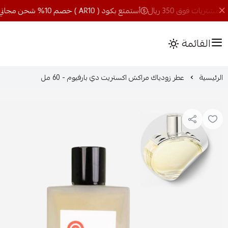
أستمتع بكود ( AR10 ) خصم 10% شحن مجاني للمشتريات فوق 350 ريال
القائمة
الرئيسية
عطر زودياك مراكش اكستريت دي بارفيوم - 60 مل