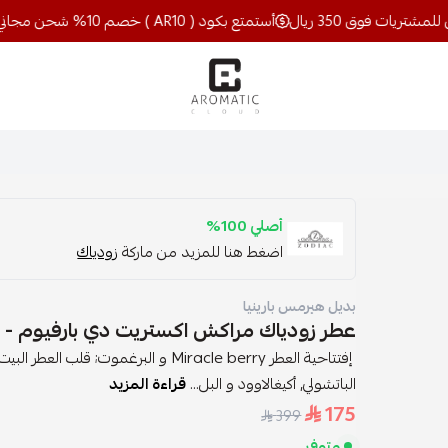
أستمتع بكود ( AR10 ) خصم 10% شحن مجاني للمشتريات فوق 350 ريال
اروماتيك كلاود
أصلي 100%
اضغط هنا للمزيد من ماركة
زودياك
بديل هيرمس بارينيا
عطر زودياك مراكش اكستريت دي بارفيوم - 60 مل
إفتتاحية العطر Miracle berry و البرغموت
الباتشولي, أكيغالاوود و البل...
قراءة المزيد
175
399
متوفر