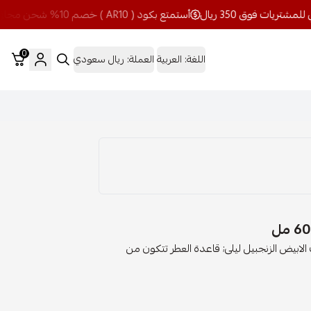
أستمتع بكود ( AR10 ) خصم 10% شحن مجاني للمشتريات فوق 350 ريال
0
اللغة:
العربية
العملة:
ريال سعودي
; قلب العطر البيت الابيض الزنجبيل ليلى; قاعدة العطر تتكون من