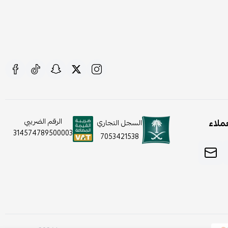
ملاء
الرقم الضريبي
السجل التجاري
314574789500003
7053421538