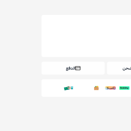
شحن
الدفع