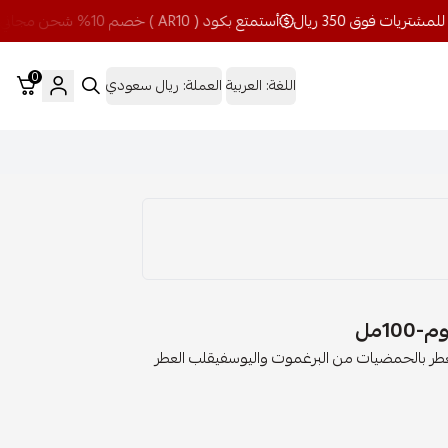
أستمتع بكود ( AR10 ) خصم 10% شحن مجاني للمشتريات فوق 350 ريال
0
اللغة:
العربية
العملة:
ريال سعودي
Signature Collec تبداء رائحة العطر بالحمضيات من البرغموت واليوسفيقلب العطر