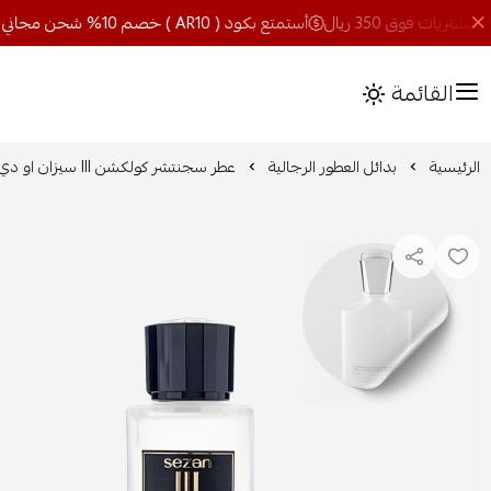
أستمتع بكود ( AR10 ) خصم 10% شحن مجاني للمشتريات فوق 350 ريال
القائمة
الرئيسية
بدائل العطور الرجالية
عطر سجنتشر كولكشن lll سيزان او دي بارفيوم-100مل