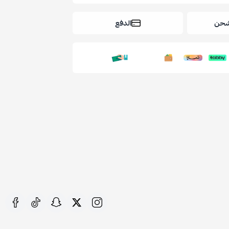
شحن
الدفع