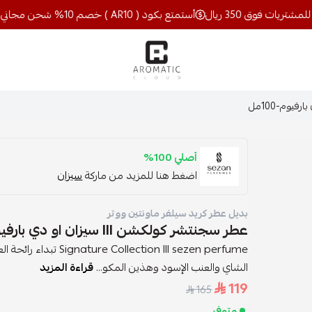
أستمتع بكود ( AR10 ) خصم 10% شحن مجاني للمشتريات فوق 350 ريال
اروماتيك كلاود
أصلي 100%
اضغط هنا للمزيد من ماركة
سيزان
بديل عطر كريد سيلفر ماونتين ووتر
عطر سجنتشر كولكشن lll سيزان او دي بارفيوم-100مل
tion lll sezen perfume
الشاي والعنب الإسود وهذين المكو...
قراءة المزيد
119
165
متوفر