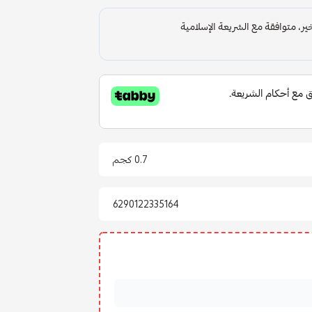
0.7 كجم
6290122335164