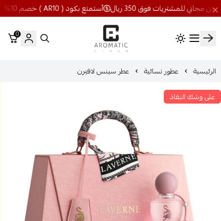
أستمتع بكود ( AR10 ) خصم 10% شحن مجاني للمشتريات فوق 350 ريال
0
اروماتيك كلاود
الرئيسية
عطور نسائية
عطر سينس لافيرن
على وشك النفاذ