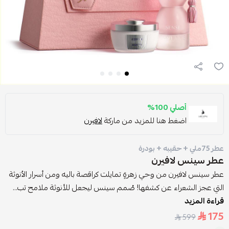
أصلي 100%
اضغط هنا للمزيد من ماركة
لافيرن
عطر 75ملي + حقيبه + بودرة
عطر سينس لافيرن
عطر سينس لافيرن من وحي زهرةٍ تمايلت كراقصة باليه ومن أسرار الأنوثة
التي عجز الشعراء عن كشفها! صُمم سينس ليجعل للأنوثة ملامح تب...
قراءة المزيد
175
599