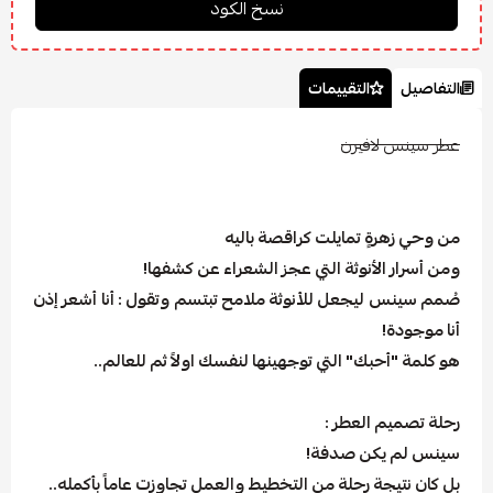
التفاصيل
التقييمات
عطر سينس لافيرن
من وحي زهرةٍ تمايلت كراقصة باليه
ومن أسرار الأنوثة التي عجز الشعراء عن كشفها!
صُمم سينس ليجعل للأنوثة ملامح تبتسم وتقول : أنا أشعر إذن
أنا موجودة!
هو كلمة "أحبك" التي توجهينها لنفسك اولاً ثم للعالم..
رحلة تصميم العطر :
سينس لم يكن صدفة!
بل كان نتيجة رحلة من التخطيط والعمل تجاوزت عاماً بأكمله..