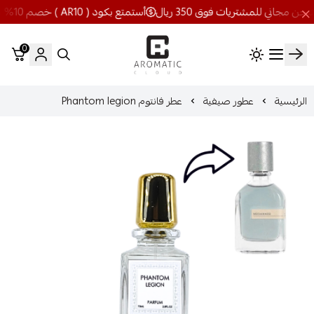
أستمتع بكود ( AR10 ) خصم 10% شحن مجاني للمشتريات فوق 350 ريال
0
اروماتيك كلاود
الرئيسية
عطور صيفية
عطر فانتوم Phantom legion