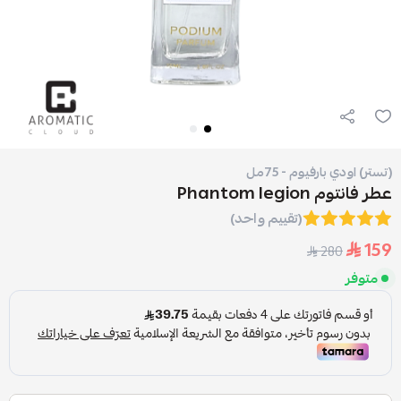
(تستر) اودي بارفيوم - 75مل
عطر فانتوم Phantom legion
(تقييم واحد)
159
280
متوفر