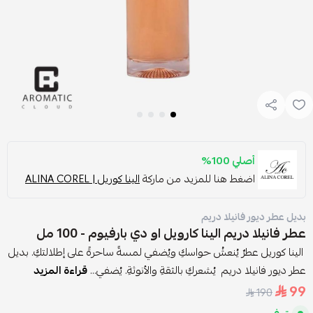
أصلي 100%
اضغط هنا للمزيد من ماركة
الينا كوريل | ALINA COREL
بديل عطر ديور فانيلا دريم
عطر فانيلا دريم الينا كارويل او دي بارفيوم - 100 مل
الينا كوريل عطرٌ يُنعشُ حواسكِ ويُضفي لمسةً ساحرةً على إطلالتكِ. بديل
عطر ديور فانيلا دريم يُشعركِ بالثقةِ والأنوثةِ. يُضفي...
قراءة المزيد
99
190