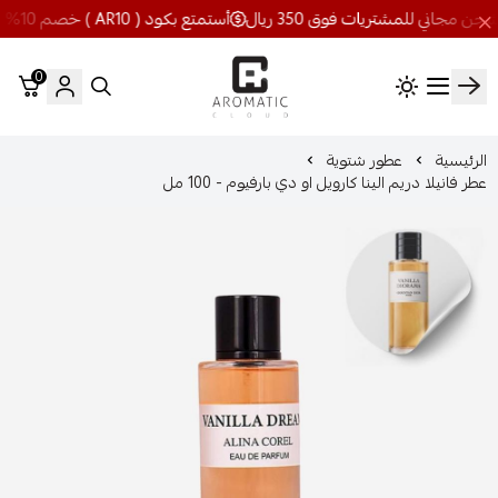
أستمتع بكود ( AR10 ) خصم 10% شحن مجاني للمشتريات فوق 350 ريال
0
اروماتيك كلاود
الرئيسية
عطور شتوية
عطر فانيلا دريم الينا كارويل او دي بارفيوم - 100 مل