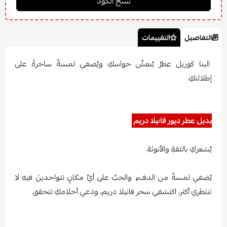
التفاصيل
التقييمات
الينا كوريل عطرٌ يُنعشُ حواسكِ ويُضفي لمسةً ساحرةً على
إطلالتكِ.
بديل عطر ديور فانيلا دريم
يُشعركِ بالثقةِ والأنوثةِ.
يُضفي لمسةً من الدفءِ والحبِّ على أيِّ مكانٍ تتواجدينَ فيهِ لا
تنتظري أكثر، اكتشفي سحر فانيلا دريم، ودعي أحلامكِ تتحقق