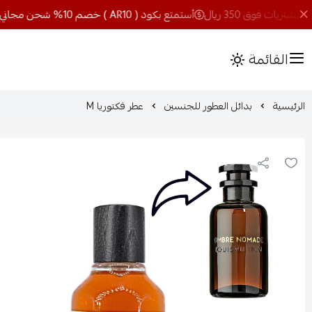
أستمتع بكود ( AR10 ) خصم 10% شحن مجاني للمشتريات فوق 350 ريال
القائمة
الرئيسية
بدائل العطور للجنسين
عطر فكتوريا M