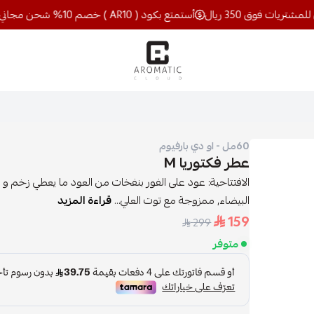
أستمتع بكود ( AR10 ) خصم 10% شحن مجاني للمشتريات فوق 350 ريال
اروماتيك كلاود
60مل - او دي بارفيوم
عطر فكتوريا M
الافتتاحية: عود على الفور بنفخات من العود ما يعطي زخم و 
البيضاء, ممزوجة مع توت العلي...
قراءة المزيد
159
299
متوفر