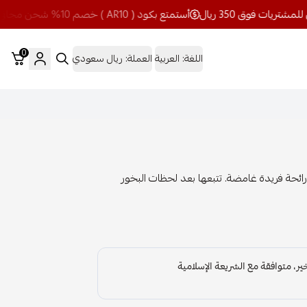
أستمتع بكود ( AR10 ) خصم 10% شحن مجاني للمشتريات فوق 350 ريال
0
اللغة:
العربية
العملة:
ريال سعودي
رائحة فريدة غامضة. تتبعها بعد لحظات البخور