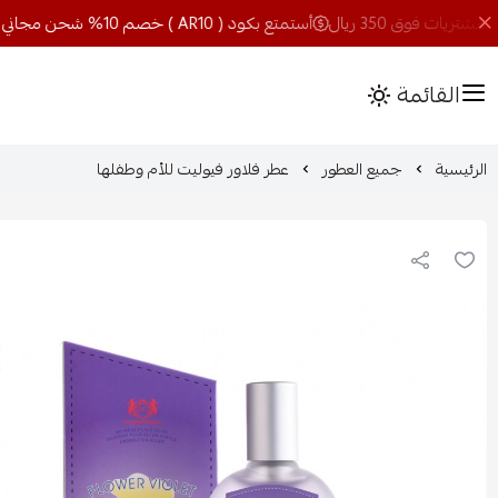
أستمتع بكود ( AR10 ) خصم 10% شحن مجاني للمشتريات فوق 350 ريال
القائمة
الرئيسية
جميع العطور
عطر فلاور فيوليت للأم وطفلها