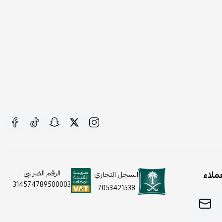
ملاء
الرقم الضريبي
السجل التجاري
314574789500003
7053421538