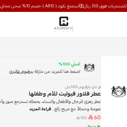
أستمتع بكود ( AR10 ) خصم 10% شحن مجاني للمشتريات فوق 350 ريال
اروماتيك كلاود
أصلي 100%
اضغط هنا للمزيد من ماركة
بيرفيوم غاليري
او دي بارفيوم 100مل
عطر فلاور فيوليت للأم وطفلها
عطر زهري للرجال والأطفال والنساء، يجعلك تسترجع صور وأجو
نعومة وجمالاً، مع مزيج رائع...
قراءة المزيد
60
100
متوفر