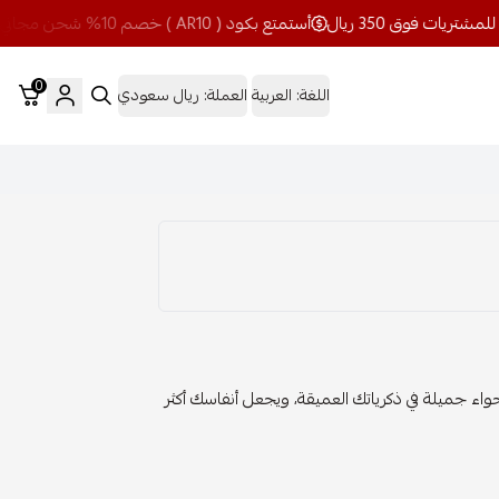
أستمتع بكود ( AR10 ) خصم 10% شحن مجاني للمشتريات فوق 350 ريال
0
اللغة:
العربية
العملة:
ريال سعودي
اء جميلة في ذكرياتك العميقة، ويجعل أنفاسك أكثر