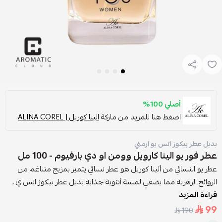
أصلي 100%
اضغط هنا للمزيد من ماركة
الينا كوريل | ALINA COREL
بديل عطر بيكوز اتس يو ارمني
عطر فور يو الينا كارويل وومن او دي بارفيوم - 100 مل
عطر يو النسائي من ألينا كوريل هو عطر نسائي يتميز بمزيج متناغم من
الروائح الزهرية مما يضفي لمسة أنثوية جذابة بديل عطر بيكوز اتس ي...
قراءة المزيد
99
190