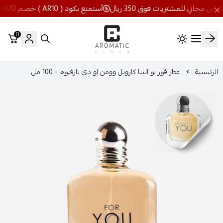
أستمتع بكود ( AR10 ) خصم 10% شحن مجاني للمشتريات فوق 350 ريال
0
اروماتيك كلاود
الرئيسية
عطر فور يو الينا كارويل وومن او دي بارفيوم - 100 مل