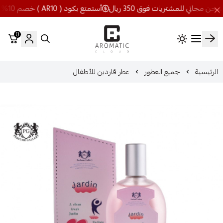
أستمتع بكود ( AR10 ) خصم 10% شحن مجاني للمشتريات فوق 350 ريال
0
اروماتيك كلاود
الرئيسية
جميع العطور
عطر قاردين للأطفال