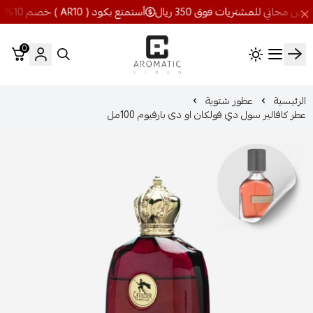
أستمتع بكود ( AR10 ) خصم 10% شحن مجاني للمشتريات فوق 350 ريال
0
اروماتيك كلاود
الرئيسية
عطور شتوية
عطر كافالير سول دي فولكان او دى بارفيوم 100مل