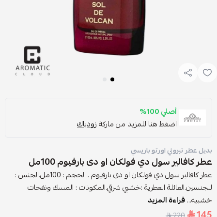
أصلي 100%
اضغط هنا للمزيد من ماركة
زودياك
بديل عطر تيروني اورتو باريسي
عطر كافالير سول دي فولكان او دى بارفيوم 100مل
عطر كافالير سول دي فولكان او دى بارفيوم . الحجم : 100مل.الجنس :
للجنسين.العائلة العطرية :خشبي شرقي.المكونات : المسك ونفحات
خشبيه...
قراءة المزيد
145
220