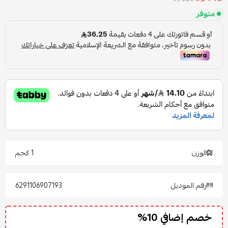
متوفر
الوزن
1 كجم
رقم الموديل
6291106907193
خصم إضافي 10%