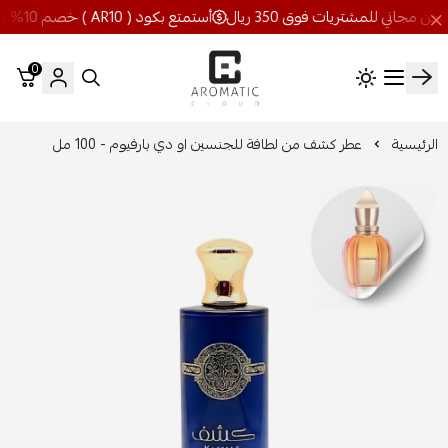
أستمتع بكود ( AR10 ) خصم 10% شحن مجاني للمشتريات فوق 350 ريال
0
اروماتيك كلاود
الرئيسية
عطر كشف من لطافة للجنسين او دي بارفيوم - 100 مل