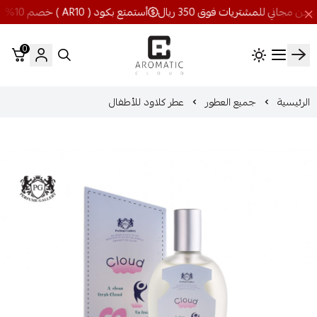
أستمتع بكود ( AR10 ) خصم 10% شحن مجاني للمشتريات فوق 350 ريال
0
اروماتيك كلاود
الرئيسية
جميع العطور
عطر كلاود للأطفال