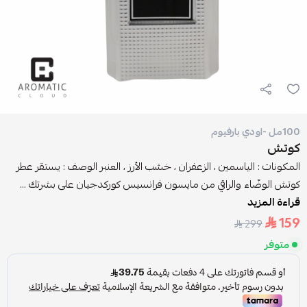
100مل -اودي بارفيوم
كوتش
المكونات : الياسمين ، الزعفران ، خشب الأرز ، العنبر الوصف : يستقر عطر
كوتش الوضّاء والراقي من مايسون فرانسيس كوركدجيان على بشرتك ...
قراءة المزيد
159
299
متوفر