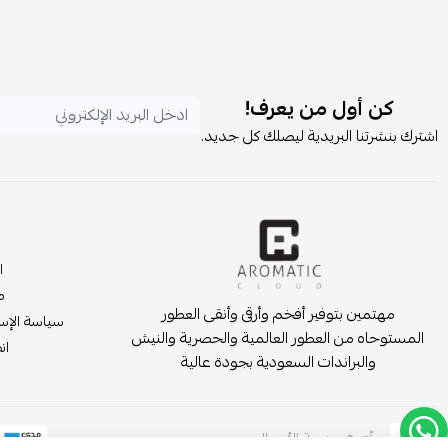
كن أول من يعرف!
اشترك بنشرتنا البريدية ليصلك كل جديد.
ا
م
مهتمين بتوفير أفخم وأرقى وأنقى العطور
سياسة الإست
المستوحاه من العطور العالمية والحصرية والنيش
انض
والبراندات السعودية بجودة عالية
موثّق في منصة الأعمال