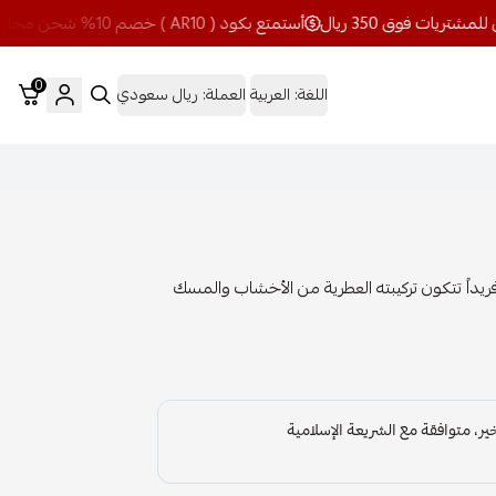
أستمتع بكود ( AR10 ) خصم 10% شحن مجاني للمشتريات فوق 350 ريال
0
اللغة:
العربية
العملة:
ريال سعودي
ريداً تتكون تركيبته العطرية من الأخشاب والمسك