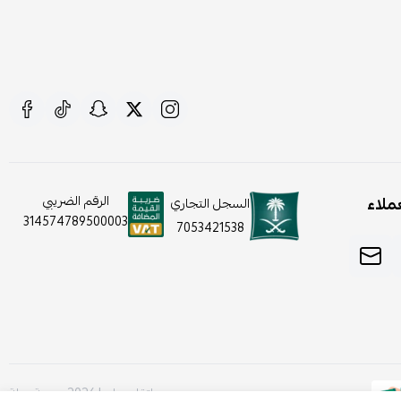
ملاء
الرقم الضريبي
السجل التجاري
314574789500003
7053421538
صنع بإتقان على | 2026
منصة سلة