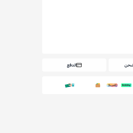
شحن
الدفع