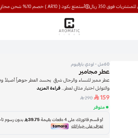
أستمتع بكود ( AR10 ) خصم 10% شحن مجاني للمشتريات فوق 350 ريال
اروماتيك كلاود
60مل - اودي بارفيوم
عطر مجامير
عطر مميز للنساء والرجال شرقي يجسد العطر جوهراً أصيلاً وف
والتوابل اختيار مثالي لعطر...
قراءة المزيد
159
290
متوفر