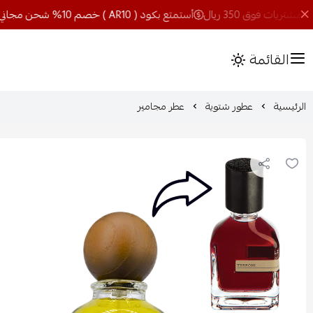
أستمتع بكود ( AR10 ) خصم 10% شحن مجاني للمشتريات فوق 350 ريال
القائمة
الرئيسية
عطور شتوية
عطر مجامير