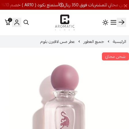
أستمتع بكود ( AR10 ) خصم 10% شحن مجاني للمشتريات فوق 350 ريال
0
اروماتيك كلاود
الرئيسية
جميع العطور
عطر مس لافيرن بلوم
شحن مجاني