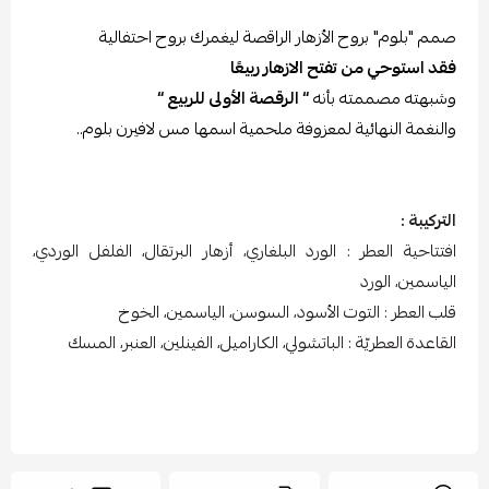
صمم "بلوم" بروح الأزهار الراقصة ليغمرك بروح احتفالية
فقد استوحي من تفتح الازهار ربيعًا
وشبهته مصممته بأنه
“ الرقصة الأولى للربيع “
والنغمة النهائية لمعزوفة ملحمية اسمها مس لافيرن بلوم..
التركيبة :
افتتاحية العطر : الورد البلغاري، أزهار البرتقال، الفلفل الوردي،
الياسمين، الورد
قلب العطر : التوت الأسود، السوسن، الياسمين، الخوخ
القاعدة العطريّة : الباتشولي، الكاراميل، الفينلين، العنبر، المسك