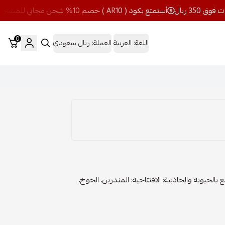
أستمتع بكود ( AR10 ) خصم 10% شحن مجاني للمشتريات فوق 350 ريال
0
اللغة:
العربية
العملة:
ريال سعودي
 1. عطر بيلا - 200 مل : أناقة تشع بالحيوية والجاذبية: الافتتاحية: المندرين، الخوخ،