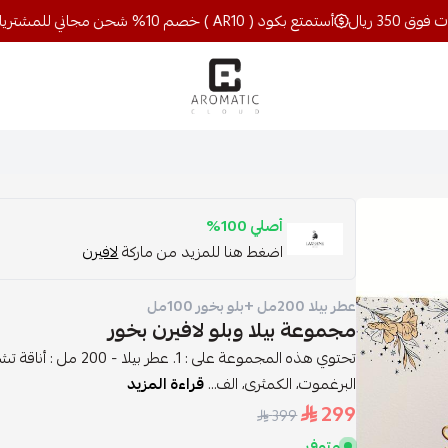
أستمتع بكود ( AR10 ) خصم 10% شحن مجاني للمشتريات فوق 350 ريال
اروماتيك كلاود
أصلي 100%
اضغط هنا للمزيد من ماركة
لافيرن
عطر بيلا 200مل +بلو بخور 100مل
مجموعة بيلا وبلو لافيرن بخور
تحتوي هذه المجموعة على :
البرغموت، الكمثرى، الف...
قراءة المزيد
299
399
متوفر