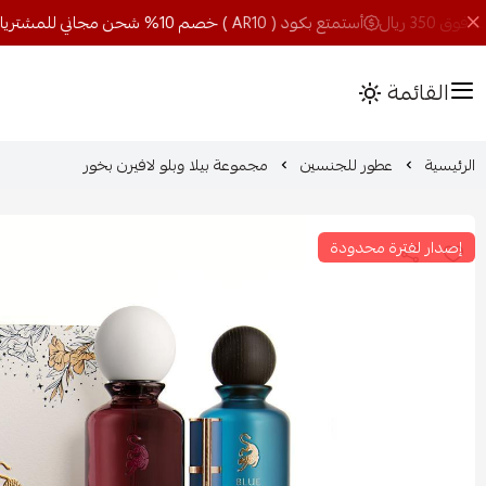
أستمتع بكود ( AR10 ) خصم 10% شحن مجاني للمشتريات فوق 350 ريال
القائمة
الرئيسية
عطور للجنسين
مجموعة بيلا وبلو لافيرن بخور
إصدار لفترة محدودة