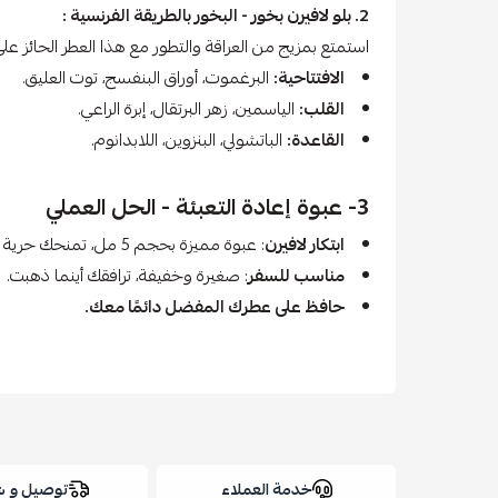
2. بلو لافيرن بخور - البخور بالطريقة الفرنسية :
استمتع بمزيج من العراقة والتطور مع هذا العطر الحائز على 
الافتتاحية:
البرغموت، أوراق البنفسج، توت العليق.
القلب:
الياسمين، زهر البرتقال، إبرة الراعي.
القاعدة:
الباتشولي، البنزوين، اللابدانوم.
3- عبوة إعادة التعبئة - الحل العملي
ابتكار لافيرن
: عبوة مميزة بحجم 5 مل، تمنحك حرية تعبئة عطرك بنفسك.
مناسب للسفر
: صغيرة وخفيفة، ترافقك أينما ذهبت.
حافظ على عطرك المفضل دائمًا معك.
خدمة العملاء
توصيل و 