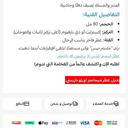
العنبر والمسك تضيف دفئًا وجاذبية.
التفاصيل الفنية:
الحجم:
80 مل.
التركيز:
إكسترايت أو دي بارفيوم (أعلى تركيز للثبات والفوحان).
الفئة:
عطر فاخر يناسب الرجال .
ارتدِ "ماستر بيس" وكن مستعدًا لتلقي الإطراءات أينما ذهبت.
عطرٌ صُمم للذين لا يرضون إلا بالتميّز.
اطلبه الآن واكتشف عالماً من الفخامة التي تدوم!
بديل عطر ميجامير اورتو باريسي
خدمة العملاء
توصيل و شحن
الدفع