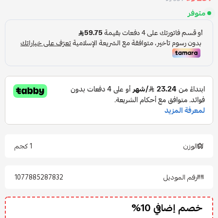
متوفر
الوزن
1 كجم
رقم الموديل
1077885287832
خصم إضافي 10%