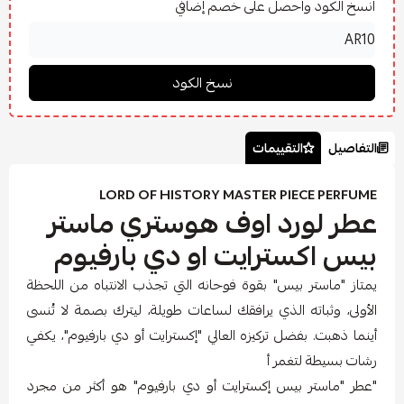
انسخ الكود واحصل على خصم إضافي
التفاصيل
التقييمات
LORD OF HISTORY MASTER PIECE PERFUME
عطر لورد اوف هوستري ماستر
بيس اكسترايت او دي بارفيوم
يمتاز "ماستر بيس" بقوة فوحانه التي تجذب الانتباه من اللحظة
الأولى، وثباته الذي يرافقك لساعات طويلة، ليترك بصمة لا تُنسى
أينما ذهبت. بفضل تركيزه العالي "إكسترايت أو دي بارفيوم"، يكفي
رشات بسيطة لتغمر أ
"عطر "ماستر بيس إكسترايت أو دي بارفيوم" هو أكثر من مجرد