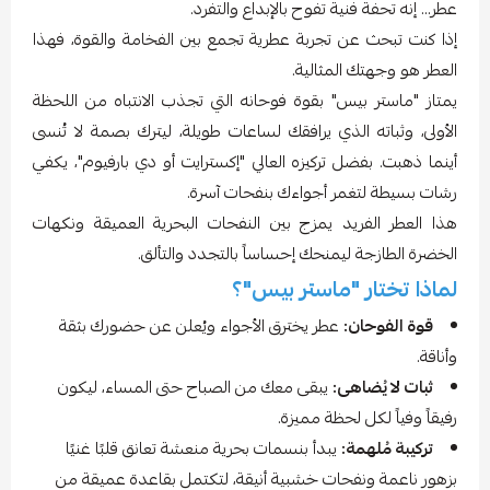
عطر... إنه تحفة فنية تفوح بالإبداع والتفرد.
إذا كنت تبحث عن تجربة عطرية تجمع بين الفخامة والقوة، فهذا
العطر هو وجهتك المثالية.
يمتاز "ماستر بيس" بقوة فوحانه التي تجذب الانتباه من اللحظة
الأولى، وثباته الذي يرافقك لساعات طويلة، ليترك بصمة لا تُنسى
أينما ذهبت. بفضل تركيزه العالي "إكسترايت أو دي بارفيوم"، يكفي
رشات بسيطة لتغمر أجواءك بنفحات آسرة.
هذا العطر الفريد يمزج بين النفحات البحرية العميقة ونكهات
الخضرة الطازجة ليمنحك إحساساً بالتجدد والتألق.
لماذا تختار "ماستر بيس"؟
قوة الفوحان:
عطر يخترق الأجواء ويُعلن عن حضورك بثقة
وأناقة.
ثبات لا يُضاهى:
يبقى معك من الصباح حتى المساء، ليكون
رفيقاً وفياً لكل لحظة مميزة.
تركيبة مُلهمة:
يبدأ بنسمات بحرية منعشة تعانق قلبًا غنيًا
بزهور ناعمة ونفحات خشبية أنيقة، لتكتمل بقاعدة عميقة من