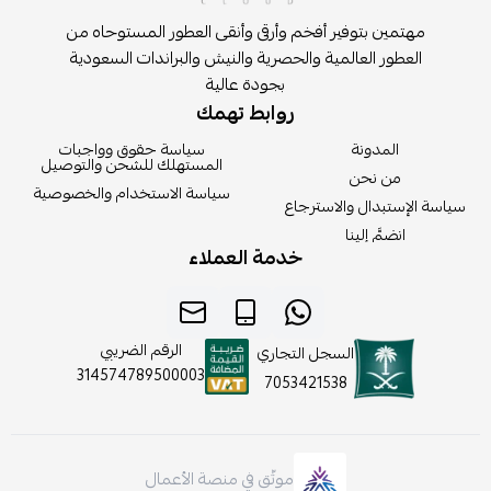
مهتمين بتوفير أفخم وأرقى وأنقى العطور المستوحاه من
العطور العالمية والحصرية والنيش والبراندات السعودية
بجودة عالية
روابط تهمك
المدونة
سياسة حقوق وواجبات
المستهلك للشحن والتوصيل
من نحن
سياسة الاستخدام والخصوصية
سياسة الإستبدال والاسترجاع
انضمَّ إلينا
خدمة العملاء
الرقم الضريبي
السجل التجاري
314574789500003
7053421538
موثّق في منصة الأعمال