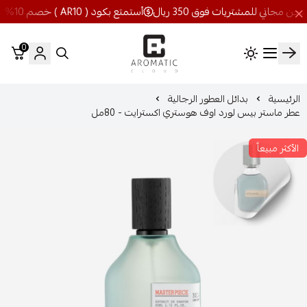
أستمتع بكود ( AR10 ) خصم 10% شحن مجاني للمشتريات فوق 350 ريال
0
اروماتيك كلاود
الرئيسية
بدائل العطور الرجالية
عطر ماستر بيس لورد اوف هوستري اكسترايت - 80مل
الأكثر مبيعاً