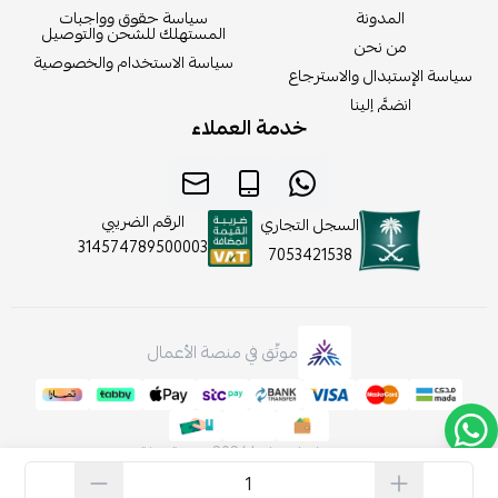
المدونة
سياسة حقوق وواجبات
المستهلك للشحن والتوصيل
من نحن
سياسة الاستخدام والخصوصية
سياسة الإستبدال والاسترجاع
انضمَّ إلينا
خدمة العملاء
الرقم الضريبي
السجل التجاري
314574789500003
7053421538
موثّق في منصة الأعمال
صنع بإتقان على | 2026
منصة سلة