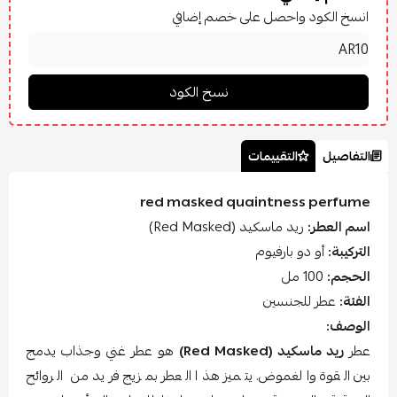
انسخ الكود واحصل على خصم إضافي
التفاصيل
التقييمات
red masked quaintness perfume
اسم العطر:
ريد ماسكيد (Red Masked)
التركيبة:
أو دو بارفيوم
الحجم:
100 مل
الفئة:
عطر للجنسين
الوصف:
عطر
ريد ماسكيد (Red Masked)
هو عطر غني وجذاب يدمج
بين القوة والغموض. يتميز هذا العطر بمزيج فريد من الروائح