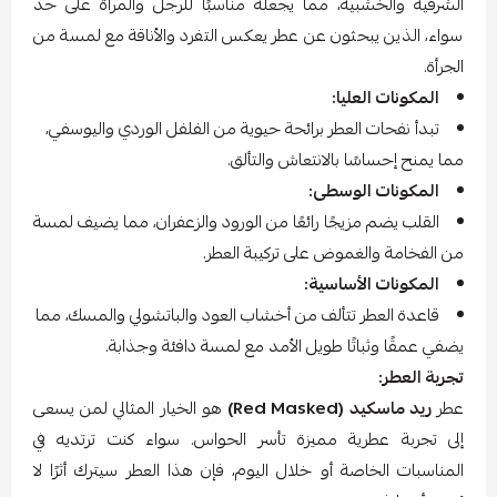
الشرقية والخشبية، مما يجعله مناسبًا للرجل والمرأة على حد
سواء، الذين يبحثون عن عطر يعكس التفرد والأناقة مع لمسة من
الجرأة.
المكونات العليا:
تبدأ نفحات العطر برائحة حيوية من الفلفل الوردي واليوسفي،
مما يمنح إحساسًا بالانتعاش والتألق.
المكونات الوسطى:
القلب يضم مزيجًا رائعًا من الورود والزعفران، مما يضيف لمسة
من الفخامة والغموض على تركيبة العطر.
المكونات الأساسية:
قاعدة العطر تتألف من أخشاب العود والباتشولي والمسك، مما
يضفي عمقًا وثباتًا طويل الأمد مع لمسة دافئة وجذابة.
تجربة العطر:
عطر
ريد ماسكيد (Red Masked)
هو الخيار المثالي لمن يسعى
إلى تجربة عطرية مميزة تأسر الحواس. سواء كنت ترتديه في
المناسبات الخاصة أو خلال اليوم، فإن هذا العطر سيترك أثرًا لا