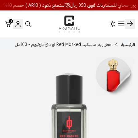
أستمتع بكود ( AR10 ) خصم 10% شحن مجاني للمشتريات فوق 350 ريال
0
اروماتيك كلاود
الرئيسية
عطر ريد ماسكيد Red Masked او دي بارفيوم - 100مل