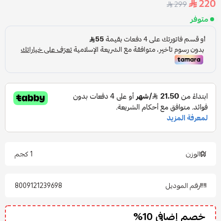
220
299
متوفر
الوزن
1 كجم
رقم الموديل
8009121239698
خصم إضافي 10%