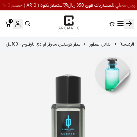
أستمتع بكود ( AR10 ) خصم 10% شحن مجاني للمشتريات فوق 350 ريال
0
اروماتيك كلاود
الرئيسية
بدائل العطور
عطر كوينتس سيرفر او دي بارفيوم - 100مل