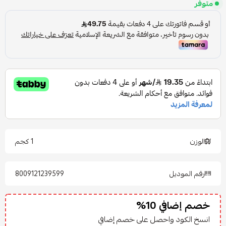
متوفر
الوزن
1 كجم
رقم الموديل
8009121239599
خصم إضافي 10%
انسخ الكود واحصل على خصم إضافي