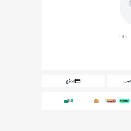
 حاليا
شحن
الدفع