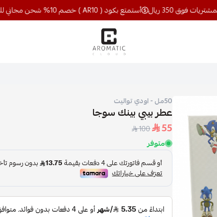
أستمتع بكود ( AR10 ) خصم 10% شحن مجاني للمشتريات فوق 350 ريال
اروماتيك كلاود
50مل - اودي تواليت
عطر بيبي بينك سوجا
55
100
متوفر