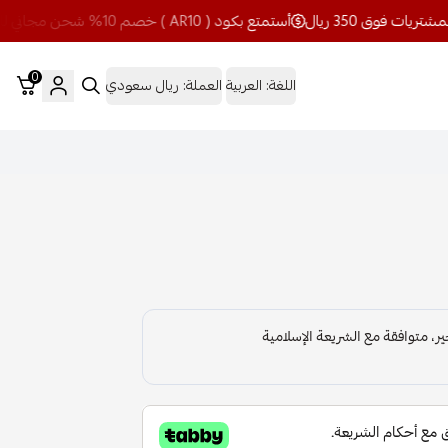
أستمتع بكود ( AR10 ) خصم 10% شحن مجاني للمشتريات فوق 350 ريال
0
اللغة:
العربية
العملة:
ريال سعودي