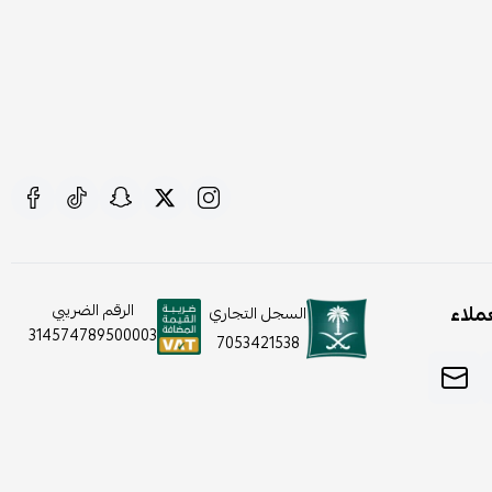
ملاء
الرقم الضريبي
السجل التجاري
314574789500003
7053421538