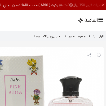
أستمتع بكود ( AR10 ) خصم 10% شحن مجاني للمشتريات فوق 350 ريال
القائمة
الرئيسية
جميع العطور
عطر بيبي بينك سوجا