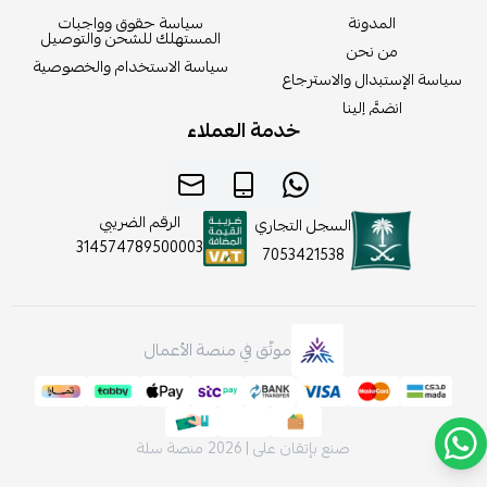
المدونة
سياسة حقوق وواجبات
المستهلك للشحن والتوصيل
من نحن
سياسة الاستخدام والخصوصية
سياسة الإستبدال والاسترجاع
انضمَّ إلينا
خدمة العملاء
الرقم الضريبي
السجل التجاري
314574789500003
7053421538
موثّق في منصة الأعمال
صنع بإتقان على | 2026
منصة سلة