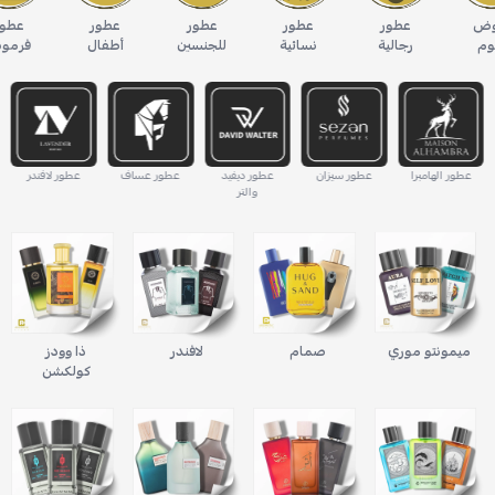
عروض
عطور
عطور
عطور
عطور
اليوم
رجالية
نسائية
للجنسين
أطفال
عطور الهامبرا
عطور سيزان
عطور ديفيد
عطور عساف
عطور لافندر
والتر
ميمونتو موري
صمام
لافندر
ذا وودز
كولكشن