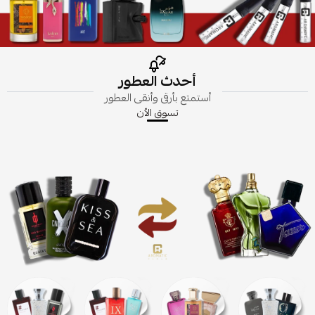
أحدث العطور
أستمتع بأرقى وأنقى العطور
تسوق الاّن