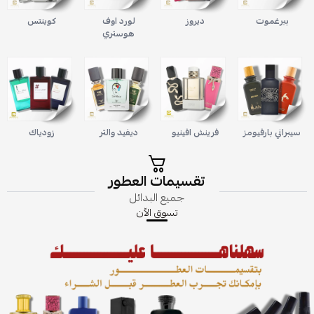
بيرغموت
ديروز
لورد اوف
كوينتس
هوستري
سيبراني بارفيومز
فرينش افينيو
ديفيد والتر
زودياك
تقسيمات العطور
جميع البدائل
تسوق الاّن