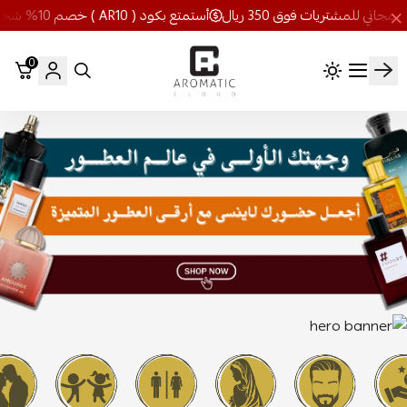
أستمتع بكود ( AR10 ) خصم 10% شحن مجاني للمشتريات فوق 350 ريال
0
اروماتيك كلاود