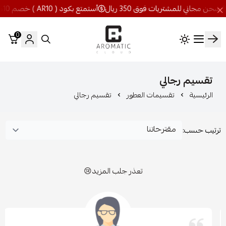
أستمتع بكود ( AR10 ) خصم 10% شحن مجاني للمشتريات فوق 350 ريال
0
اروماتيك كلاود
تقسيم رجالي
الرئيسية
تقسيمات العطور
تقسيم رجالي
ترتيب حسب:
تعذر جلب المزيد😢