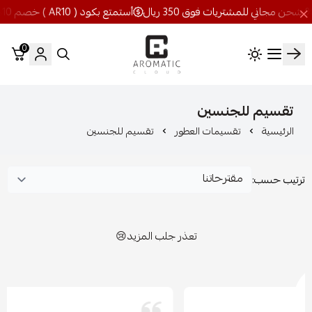
أستمتع بكود ( AR10 ) خصم 10% شحن مجاني للمشتريات فوق 350 ريال
0
اروماتيك كلاود
تقسيم للجنسين
الرئيسية
تقسيمات العطور
تقسيم للجنسين
ترتيب حسب:
تعذر جلب المزيد😢