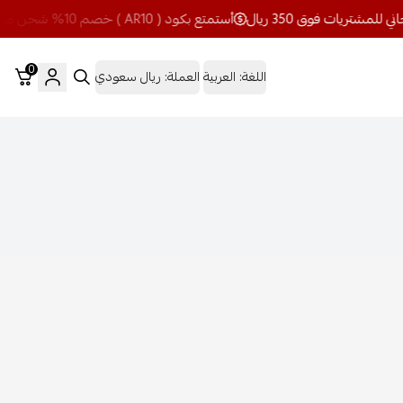
أستمتع بكود ( AR10 ) خصم 10% شحن مجاني للمشتريات فوق 350 ريال
0
اللغة:
العربية
العملة:
ريال سعودي