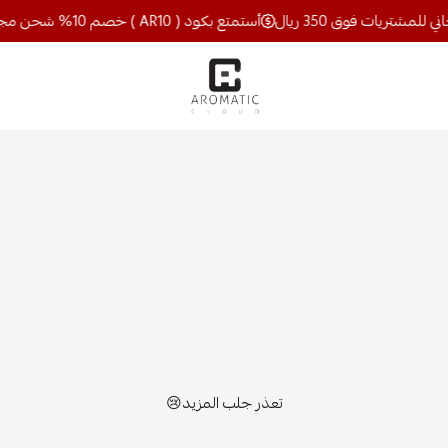
أستمتع بكود ( AR10 ) خصم 10% شحن مجاني للمشتريات فوق 350 ريال
اروماتيك كلاود
تعذر جلب المزيد😢