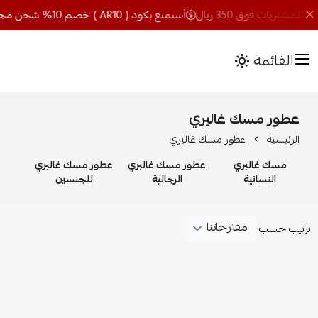
أستمتع بكود ( AR10 ) خصم 10% شحن مجاني للمشتريات فوق 350 ريال
القائمة
عطور مسك غاليري
الرئيسية
عطور مسك غاليري
مسك غاليري
عطور مسك غاليري
عطور مسك غاليري
النسائية
الرجالية
للجنسين
ترتيب حسب: