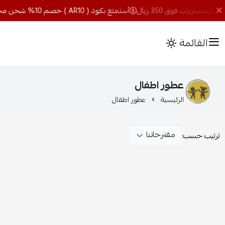
أستمتع بكود ( AR10 ) خصم 10% شحن مجاني للمشتريات فوق 350 ريال
القائمة
عطور اطفال
الرئيسية
عطور اطفال
ترتيب حسب: