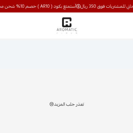
أستمتع بكود ( AR10 ) خصم 10% شحن مجاني للمشتريات فوق 350 ريال
اروماتيك كلاود
تعذر جلب المزيد😢