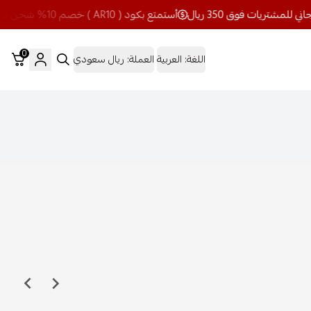
أستمتع بكود ( AR10 ) خصم 10% شحن مجاني للمشتريات فوق 350 ريال
0
اللغة:
العربية
العملة:
ريال سعودي