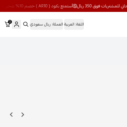
أستمتع بكود ( AR10 ) خصم 10% شحن مجاني للمشتريات فوق 350 ريال
0
اللغة:
العربية
العملة:
ريال سعودي