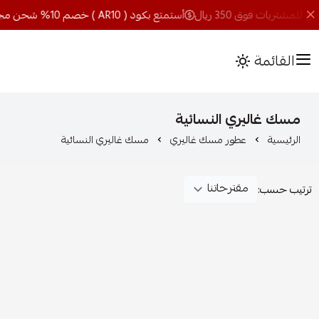
أستمتع بكود ( AR10 ) خصم 10% شحن مجاني للمشتريات فوق 350 ريال
القائمة
مسك غاليري النسائية
الرئيسية
عطور مسك غاليري
مسك غاليري النسائية
ترتيب حسب: