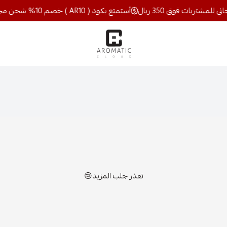
أستمتع بكود ( AR10 ) خصم 10% شحن مجاني للمشتريات فوق 350 ريال
اروماتيك كلاود
تعذر جلب المزيد😢