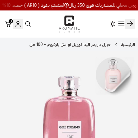
أستمتع بكود ( AR10 ) خصم 10% شحن مجاني للمشتريات فوق 350 ريال
0
اروماتيك كلاود
الرئيسية
جيرل دريمز الينا كوريل او دي بارفيوم - 100 مل