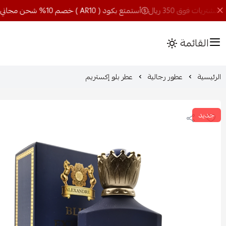
أستمتع بكود ( AR10 ) خصم 10% شحن مجاني للمشتريات فوق 350 ريال
القائمة
الرئيسية
عطور رجالية
عطر بلو إكستريم
جديد