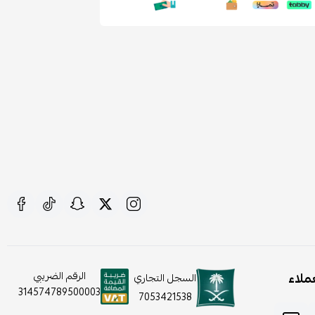
ملاء
الرقم الضريبي
السجل التجاري
314574789500003
7053421538