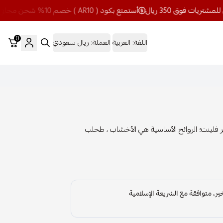
أستمتع بكود ( AR10 ) خصم 10% شحن مجاني للمشتريات فوق 350 ريال
0
اللغة:
العربية
العملة:
ريال سعودي
 فلينت؛ الروائح الأساسية هي الأخشاب ، طحلب