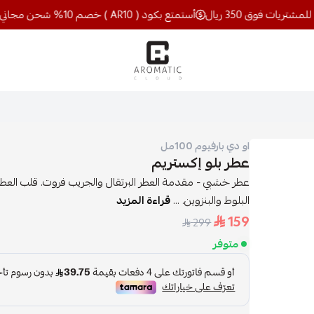
أستمتع بكود ( AR10 ) خصم 10% شحن مجاني للمشتريات فوق 350 ريال
اروماتيك كلاود
او دي بارفيوم 100مل
عطر بلو إكستريم
عطر خشبي - مقدمة العطر البرتقال والجريب فروت. قلب العطر
البلوط والبنزوين. ...
قراءة المزيد
159
299
متوفر