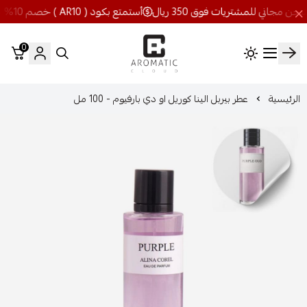
أستمتع بكود ( AR10 ) خصم 10% شحن مجاني للمشتريات فوق 350 ريال
0
اروماتيك كلاود
الرئيسية
عطر بيربل الينا كوريل او دي بارفيوم - 100 مل