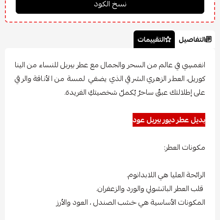
التفاصيل
التقييمات
انغمسِي في عالم من السحر والجمال مع عطر بيربل للنساء من الينا
كوريل، العطر الزهري الشرقي الذي يضفي لمسة من الأناقة والرقي
على إطلالتك عبقٌ ساحرٌ يُكملُ شخصيتكِ الفريدة.
بديل عطر ديور بيربل عود
مكونات العطر:
الرائحة العليا هي اللابدانوم.
قلب العطر الباتشولي والورد والزعفران.
المكونات الأساسية هي خشب الصندل ، العود والأرز