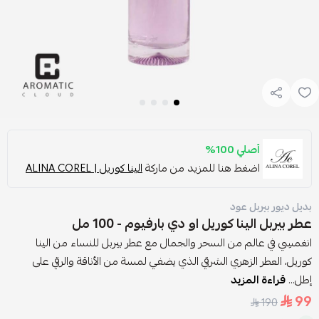
أصلي 100%
اضغط هنا للمزيد من ماركة
الينا كوريل | ALINA COREL
بديل ديور بيربل عود
عطر بيربل الينا كوريل او دي بارفيوم - 100 مل
انغمسِي في عالم من السحر والجمال مع عطر بيربل للنساء من الينا
كوريل، العطر الزهري الشرقي الذي يضفي لمسة من الأناقة والرقي على
إطل...
قراءة المزيد
99
190