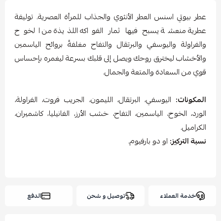
عطر بيوتي اسنس العطر الأنثوي والجذاب للمرأة العصرية. توليفة
عطرية منعشة يسبح فيها ثمار الفواكه اللذيذة من الخوخ
والفراولة واليوسفي والبرتقال والتفاح مغلفةً بروائح الياسمين
والأخشاب ليخترق روحك ويصل إلى قلبك بسرعة ليغمره بإحساس
قوي من السعادة والمتعة والجمال.
المكونات:
اليوسفي، البرتقال، الليمون، الجريب فروت، الفراولة،
الورد، الخوخ، الياسمين، التفاح، خشب الأرز، الفانيليا، كاشميران،
الكراميل.
نسبة التركيز:
او دو بارفيوم.
خدمة العملاء
توصيل و شحن
الدفع