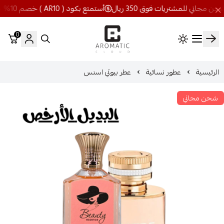
أستمتع بكود ( AR10 ) خصم 10% شحن مجاني للمشتريات فوق 350 ريال
0
اروماتيك كلاود
الرئيسية
عطور نسائية
عطر بيوتي اسنس
شحن مجاني