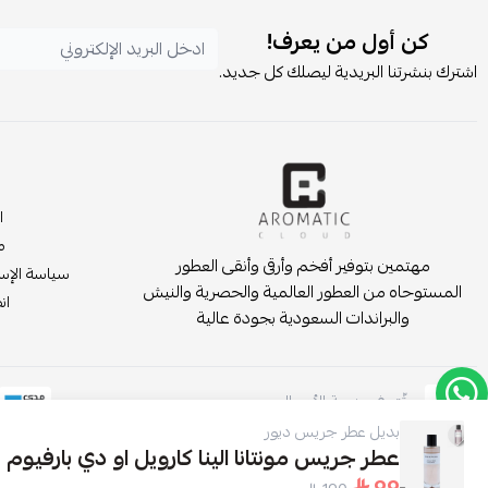
كن أول من يعرف!
اشترك بنشرتنا البريدية ليصلك كل جديد.
ا
م
مهتمين بتوفير أفخم وأرقى وأنقى العطور
سياسة الإست
المستوحاه من العطور العالمية والحصرية والنيش
انض
والبراندات السعودية بجودة عالية
موثّق في منصة الأعمال
بديل عطر جريس ديور
عطر جريس مونتانا الينا كارويل او دي بارفيوم - 100 م