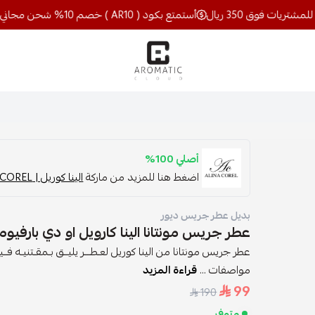
أستمتع بكود ( AR10 ) خصم 10% شحن مجاني للمشتريات فوق 350 ريال
اروماتيك كلاود
أصلي 100%
اضغط هنا للمزيد من ماركة
الينا كوريل | ALINA COREL
بديل عطر جريس ديور
عطر جريس مونتانا الينا كارويل او دي بارفيوم - 100
عطر جريس مونتانا من الينا كوريل لعـطـــر يليــق بـمقـتنيـه فــيجــع
مواصفات ...
قراءة المزيد
99
190
متوفر