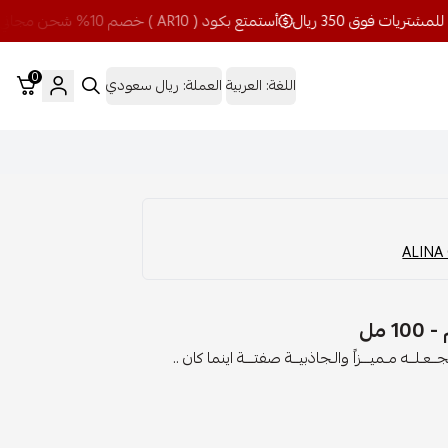
أستمتع بكود ( AR10 ) خصم 10% شحن مجاني للمشتريات فوق 350 ريال
0
اللغة:
العربية
العملة:
ريال سعودي
 مل
ـلــه مـميـــزاً والـجاذبيــة صفتـــة اينما كان ..