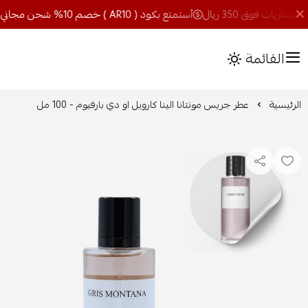
أستمتع بكود ( AR10 ) خصم 10% شحن مجاني للمشتريات فوق 350 ريال
القائمة
الرئيسية
عطر جريس مونتانا الينا كارويل او دي بارفيوم - 100 مل