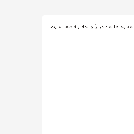
ــيجــعـلــه مـميـــزاً والـجاذبيــة صفتـــة اينما