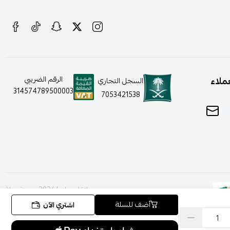
ملاء
الرقم الضريبي
السجل التجاري
314574789500003
7053421538
صنع بإتقان على | 2026
منصة سلة
أضف للسلة
اشتري الآن