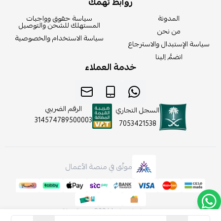
روابط تهمك
المدونة
سياسة حقوق وواجبات
المستهلك للشحن والتوصيل
من نحن
سياسة الاستخدام والخصوصية
سياسة الإستبدال والاسترجاع
انضمَّ إلينا
خدمة العملاء
الرقم الضريبي
السجل التجاري
314574789500003
7053421538
موثّق في منصة الأعمال
صنع بإتقان على | 2026
منصة سلة