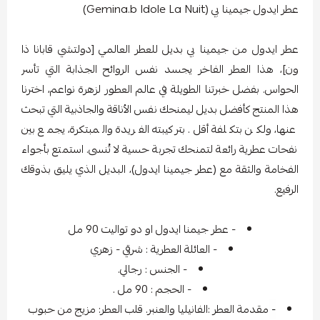
عطر ايدول جيمينا بي (Gemina.b Idole La Nuit)
عطر ايدول من جيمينا بي بديل للعطر العالمي [دولتشي قابانا ذا
ون]، هذا العطر الفاخر يجسد نفس الروائح الجذابة التي تأسر
الحواس. بفضل خبرتنا الطويلة في عالم العطور لزهرة نواعم، اخترنا
هذا المنتج كأفضل بديل ليمنحك نفس الأناقة والجاذبية التي تبحث
عنها، ولكن بتكلفة أقل. بتركيبته الفريدة والمبتكرة، يجمع بين
نفحات عطرية رائعة لتمنحك تجربة حسية لا تُنسى. استمتع بأجواء
الفخامة والثقة مع (عطر جيمينا ايدول)، البديل الذي يليق بذوقك
الرفيع.
- عطر جيمنا ايدول او دو تواليت 90 مل
- العائلة العطرية : شرقي - زهري
- الجنس : رجالي.
- الحجم : 90 مل .
-
مقدمة العطر :الفانيليا والعنبر. قلب العطر: مزيج من حبوب