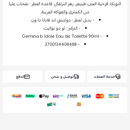
التونكا، قزحية العين، فيتيفر، زهر البرتقال. قاعدة العطر : نفحات عليا
من الكمثرى والفواكه الغريبة.
- بديل لعطر : دولتشي اند قابانا ذا ون .
- التركيز : او دو تواليت.
- Gemina b Idole Eau de Toilette 90ml
- 3700134408488.
خدمة العملاء
توصيل و شحن
الدفع