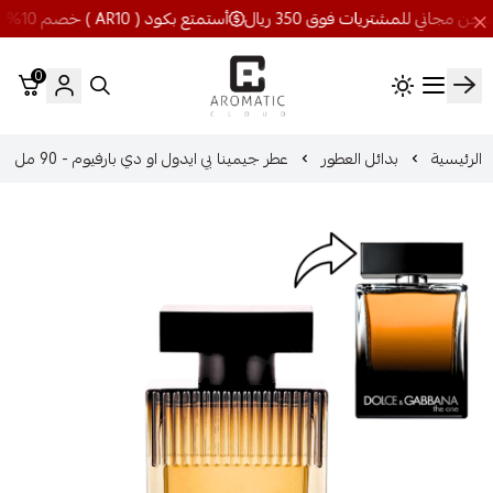
أستمتع بكود ( AR10 ) خصم 10% شحن مجاني للمشتريات فوق 350 ريال
0
اروماتيك كلاود
الرئيسية
بدائل العطور
عطر جيمينا بي ايدول او دي بارفيوم - 90 مل