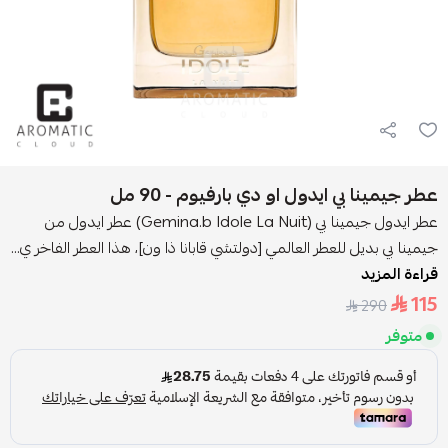
عطر جيمينا بي ايدول او دي بارفيوم - 90 مل
عطر ايدول جيمينا بي (Gemina.b Idole La Nuit) عطر ايدول من
جيمينا بي بديل للعطر العالمي [دولتشي قابانا ذا ون]، هذا العطر الفاخر ي...
قراءة المزيد
115
290
متوفر