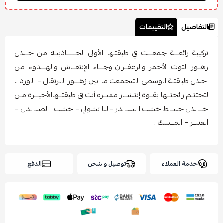
التفاصيل
التقييمات
تركيبة رائعـــة جمعـــت في طبقتـها الأولى الجــــــاذبيـة من خــلال
زهــور التوت الأحمر والزعفــران وجـــاء الإنتعــاش والهـــدوء من
خلال طبقتـة الوسطى التيجمعت ما بين زهـــور البرتقال – الورد ..
لتختتـم رائحتــها بقــوة إنتشــار مميــزه أتت في طبقتــهاالأخيـــرة مـن
خـــلال خليــط خشب الســدر –الباتشولي – خشب الصنــدل –
العنبــر – المــسك .
خدمة العملاء
توصيل و شحن
الدفع