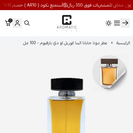
أستمتع بكود ( AR10 ) خصم 10% شحن مجاني للمشتريات فوق 350 ريال
0
اروماتيك كلاود
الرئيسية
عطر دونا جابانا الينا كوريل او دي بارفيوم - 100 مل