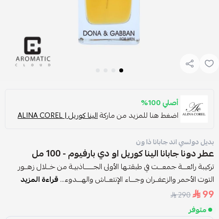
أصلي 100%
اضغط هنا للمزيد من ماركة
الينا كوريل | ALINA COREL
بديل دولسي اند جابانا ذا ون
عطر دونا جابانا الينا كوريل او دي بارفيوم - 100 مل
تركيبة رائعـــة جمعـــت في طبقتـها الأولى الجــــــاذبيـة من خــلال زهــور
التوت الأحمر والزعفــران وجـــاء الإنتعــاش والهـــدوء...
قراءة المزيد
99
290
متوفر