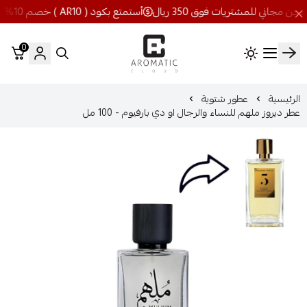
أستمتع بكود ( AR10 ) خصم 10% شحن مجاني للمشتريات فوق 350 ريال
0
اروماتيك كلاود
الرئيسية
عطور شتوية
عطر ديروز ملهم للنساء والرجال او دي بارفيوم - 100 مل