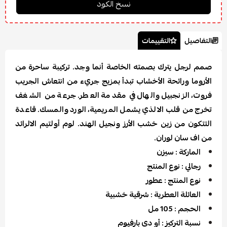
التفاصيل
التقييمات
صمم لرجل يترك بصمته الخاصة أنما وجد. تركيبة ساحرة من
الأروما ورائحة الأخشاب تبدأ بمزيج جريء من انتعاش الجريب
فروت، الزنجبيل والهال في مقدمة العطر. جرعة من الشغف
تخرج من قلب الالذي يشمل المريمية، الورد والمسك. قاعدة
التتكون من زين خشب الأرز ونجيل الهند. لوم أولتيم الالرائد
من اف سان لوران.
الماركة : سيزن
رجالي : نوع المنتج
نوع المنتج : عطور
العائلة العطرية : شرقية خشبية
الحجم : 105 مل
نسبة التركيز : أو دي بارفيوم