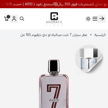
أستمتع بكود ( AR10 ) خصم 10% شحن مجاني للمشتريات فوق 350 ريال
0
اروماتيك كلاود
الرئيسية
عطر سيزان 7 نايت ميتاليك او دي بارفيوم 105 مل