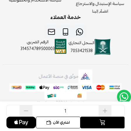
سياسة الاستخدام والخصوصية
سياسة الإستبدال والاسترجاع
انضمَّ إلينا
خدمة العملاء
الرقم الضريبي
السجل التجاري
314574789500003
7053421538
موثّق في منصة الأعمال
صنع بإتقان على | 2026
منصة سلة
اشتري الآن