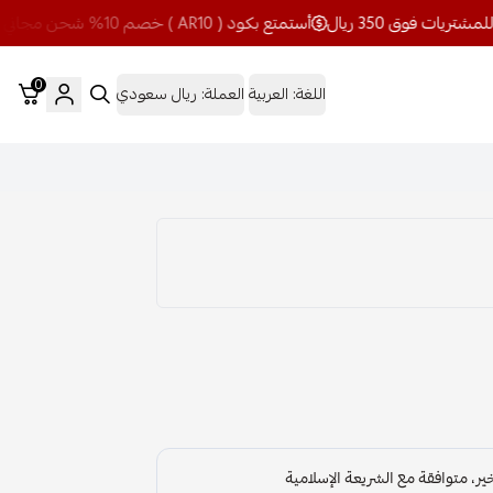
أستمتع بكود ( AR10 ) خصم 10% شحن مجاني للمشتريات فوق 350 ريال
0
اللغة:
العربية
العملة:
ريال سعودي