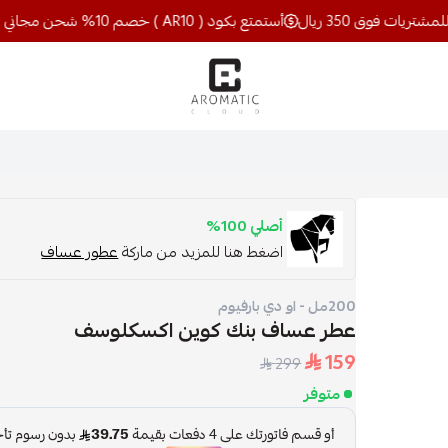
أستمتع بكود ( AR10 ) خصم 10% شحن مجاني للمشتريات فوق 350 ريال
اروماتيك كلاود
أصلي 100%
اضغط هنا للمزيد من ماركة
عطور عساف
200مل - او دي بارفيوم
عطر عساف بنك كوين اكسكلوسف
159
299
متوفر