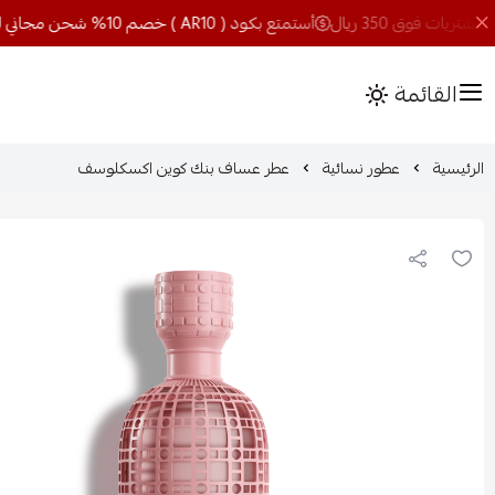
أستمتع بكود ( AR10 ) خصم 10% شحن مجاني للمشتريات فوق 350 ريال
القائمة
الرئيسية
عطور نسائية
عطر عساف بنك كوين اكسكلوسف