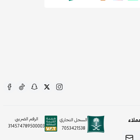
ملاء
الرقم الضريبي
السجل التجاري
314574789500003
7053421538