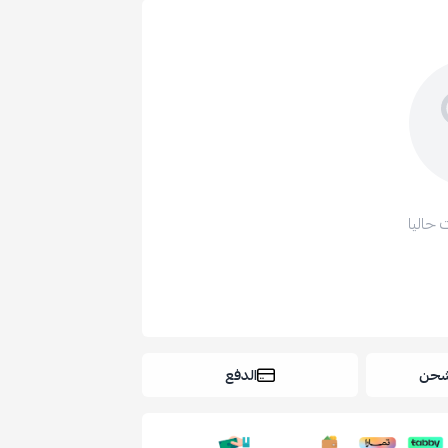
 حاليا
شحن
الدفع