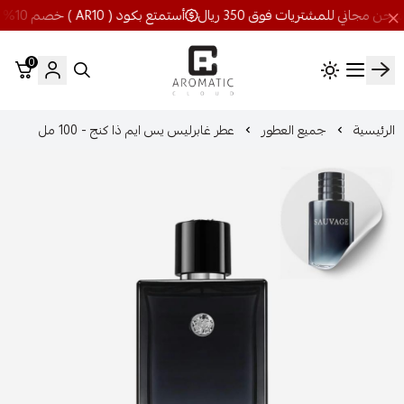
أستمتع بكود ( AR10 ) خصم 10% شحن مجاني للمشتريات فوق 350 ريال
0
اروماتيك كلاود
الرئيسية
جميع العطور
عطر غابرليس يس ايم ذا كنج - 100 مل