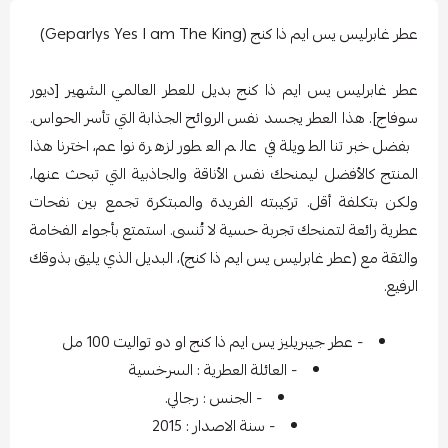
عطر غابرليس يس ايم ذا كنج (Geparlys Yes I am The King)
عطر غابرليس يس ايم ذا كنج بديل للعطر العالمي الشهير [ديور
سوفاج]. هذا العطر يجسد نفس الروائح الجذابة التي تأسر الحواس.
بفضل خبرتنا الطويلة في عالم العطور لزهرة نواعم، اخترنا هذا
المنتج كالأفضل ليمنحك نفس الأناقة والجاذبية التي تبحث عنها،
ولكن بتكلفة أقل. تركيبته الفريدة والمبتكرة تجمع بين نفحات
عطرية رائعة لتمنحك تجربة حسية لا تُنسى. استمتع بأجواء الفخامة
والثقة مع (عطر غابرليس يس ايم ذا كنج)، البديل الذي يليق بذوقك
الرفيع.
- عطر جيبريليز يس ايم ذا كنج او دو تواليت 100 مل
- العائلة العطرية : السرخسية
- الجنس : رجالي.
- سنة الاصدار : 2015