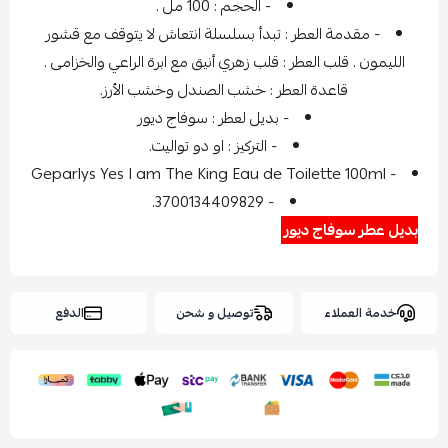
- الحجم : 100 مل .
- مقدمة العطر : تبدأ بسلسلة انتعاش لا يتوقف مع قشور
الليمون . قلب العطر : قلب زهري أنيق مع ابرة الراعي والخزامى .
قاعدة العطر : خشب الصندل وخشب الأرز.
- بديل لعطر : سوفاج ديور
- التركيز : او دو تواليت.
- Geparlys Yes I am The King Eau de Toilette 100ml
- 3700134409829.
بديل عطر سوفاج ديور
خدمة العملاء
توصيل و شحن
الدفع