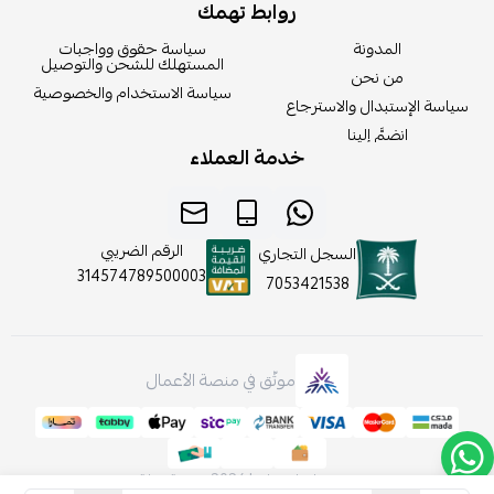
روابط تهمك
المدونة
سياسة حقوق وواجبات
المستهلك للشحن والتوصيل
من نحن
سياسة الاستخدام والخصوصية
سياسة الإستبدال والاسترجاع
انضمَّ إلينا
خدمة العملاء
الرقم الضريبي
السجل التجاري
314574789500003
7053421538
موثّق في منصة الأعمال
صنع بإتقان على | 2026
منصة سلة