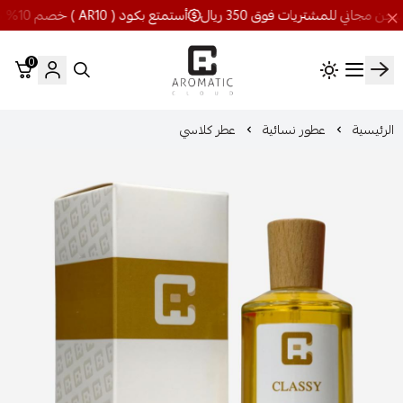
أستمتع بكود ( AR10 ) خصم 10% شحن مجاني للمشتريات فوق 350 ريال
0
اروماتيك كلاود
الرئيسية
عطور نسائية
عطر كلاسي