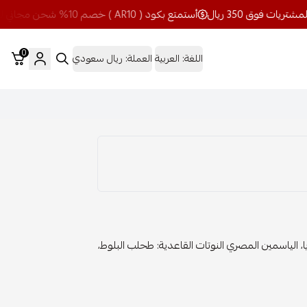
أستمتع بكود ( AR10 ) خصم 10% شحن مجاني للمشتريات فوق 350 ريال
0
اللغة:
العربية
العملة:
ريال سعودي
يزيا، الياسمين المصري النوتات القاعدية: طحلب البلوط،