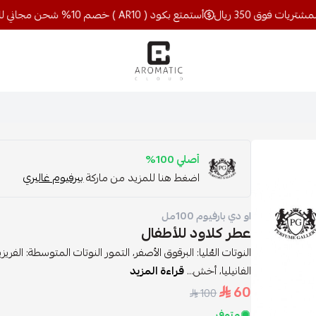
أستمتع بكود ( AR10 ) خصم 10% شحن مجاني للمشتريات فوق 350 ريال
اروماتيك كلاود
أصلي 100%
اضغط هنا للمزيد من ماركة
بيرفيوم غاليري
او دي بارفيوم 100مل
عطر كلاود للأطفال
النوتات العُليا: البرقوق الأصفر، التمور النوتات المتوسطة: الفر
الفانيليا، أخش...
قراءة المزيد
60
100
متوفر