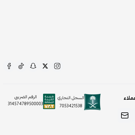
ملاء
الرقم الضريبي
السجل التجاري
314574789500003
7053421538