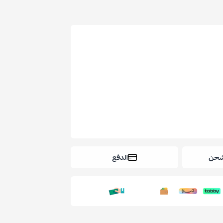
شحن
الدفع