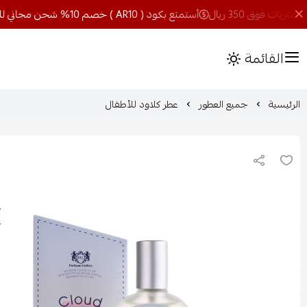
أستمتع بكود ( AR10 ) خصم 10% شحن مجاني للمشتريات فوق 350 ريال
القائمة
الرئيسية
جميع العطور
عطر كلاود للأطفال