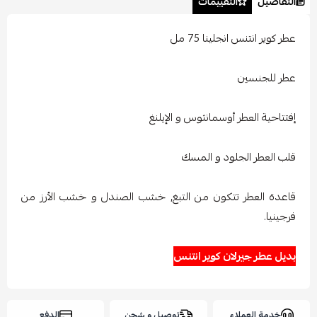
التفاصيل
التقييمات
عطر كوير انتنس انجلينا 75 مل
عطر للجنسين
إفتتاحية العطر أوسمانثوس و الإيلنغ
قلب العطر الجلود و المسك
قاعدة العطر تتكون من التبغ, خشب الصندل و خشب الأرز من
فرجينيا.
بديل عطر جيرلان كوير انتنس
خدمة العملاء
توصيل و شحن
الدفع