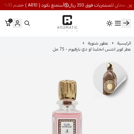
أستمتع بكود ( AR10 ) خصم 10% شحن مجاني للمشتريات فوق 350 ريال
0
اروماتيك كلاود
الرئيسية
عطور شتوية
عطر كوير انتنس انجلينا او دي بارفيوم - 75 مل