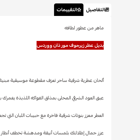
التفاصيل
التقييمات
ماهر من عطور لطافه
بديل عطر زيرجوف مور ذان ووردس
ألحان عطرية شرقية ساحر تعزف مقطوعة موسيقية مبنية ع
عبق العود الشرقي المحلى بمذاق الفواكه اللذيذة يغمرك ب
العطر معزز بنوتات شرقية فاخرة مع حبيبات اللبان التي تجعله 
عزز جمال إطلالتك بلمسات أنيقة ومدهشة تخطف أنظار 