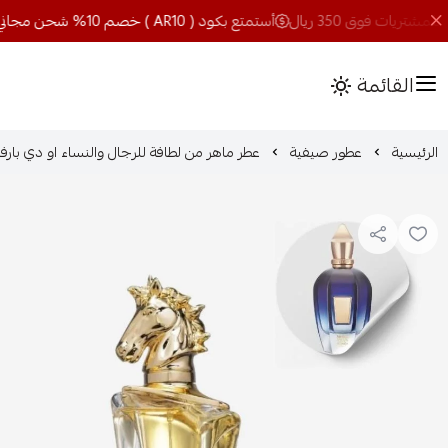
أستمتع بكود ( AR10 ) خصم 10% شحن مجاني للمشتريات فوق 350 ريال
القائمة
الرئيسية
عطور صيفية
عطر ماهر من لطافة للرجال والنساء او دي بارفيوم - 