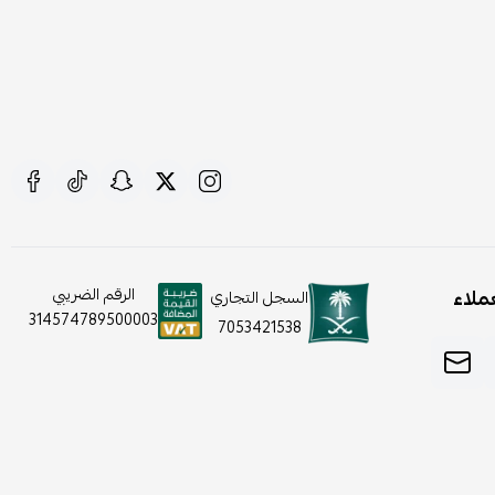
ملاء
الرقم الضريبي
السجل التجاري
314574789500003
7053421538