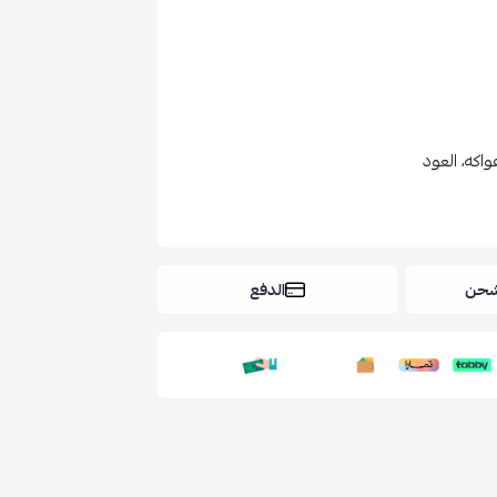
فواكه، العود
شحن
الدفع