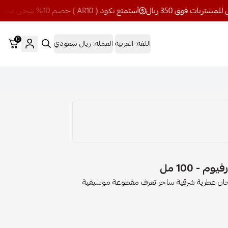
أستمتع بكود ( AR10 ) خصم 10% شحن مجاني للمشتريات فوق 350 ريال
0
اللغة:
العربية
العملة:
ريال سعودي
- 100 مل
حان عطرية شرقية ساحر تعزف مقطوعة موسيقية