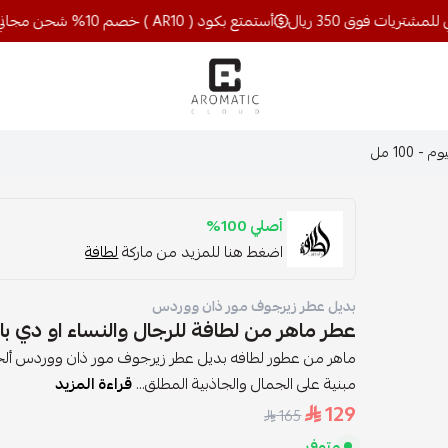
أستمتع بكود ( AR10 ) خصم 10% شحن مجاني للمشتريات فوق 350 ريال
اروماتيك كلاود
100 مل
أصلي 100%
اضغط هنا للمزيد من ماركة
لطافة
بديل عطر زيرجوف مور ذان ووردس
عطر ماهر من لطافة للرجال والنساء او دي بارفيوم 
ماهر من عطور لطافه بديل عطر زيرجوف مور ذان ووردس أل
مبنية على الجمال والجاذبية المطلق...
قراءة المزيد
129
165
متوفر