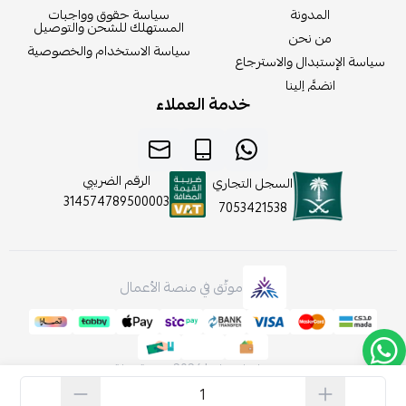
المدونة
سياسة حقوق وواجبات
المستهلك للشحن والتوصيل
من نحن
سياسة الاستخدام والخصوصية
سياسة الإستبدال والاسترجاع
انضمَّ إلينا
خدمة العملاء
الرقم الضريبي
السجل التجاري
314574789500003
7053421538
موثّق في منصة الأعمال
صنع بإتقان على | 2026
منصة سلة