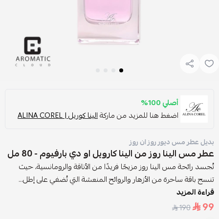
أصلي 100%
اضغط هنا للمزيد من ماركة
الينا كوريل | ALINA COREL
بديل عطر مس ديور روز ان روز
عطر مس الينا روز من الينا كارويل او دي بارفيوم - 80 مل
تُجسد رائحة مس الينا روز مزيجًا فريدًا من الأناقة والرومانسية، حيث
تنسج باقة ساحرة من الأزهار والروائح المنعشة التي تُضفي على إطل...
قراءة المزيد
99
190