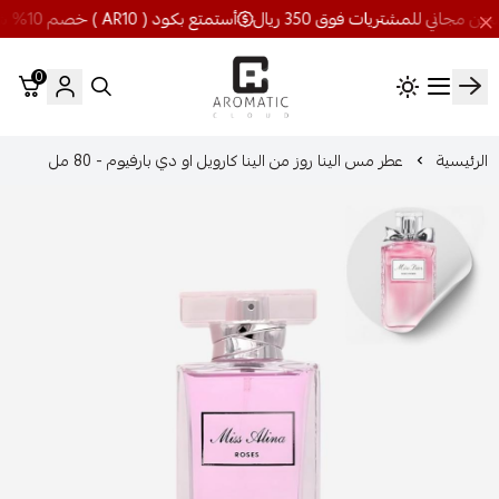
أستمتع بكود ( AR10 ) خصم 10% شحن مجاني للمشتريات فوق 350 ريال
0
اروماتيك كلاود
الرئيسية
عطر مس الينا روز من الينا كارويل او دي بارفيوم - 80 مل