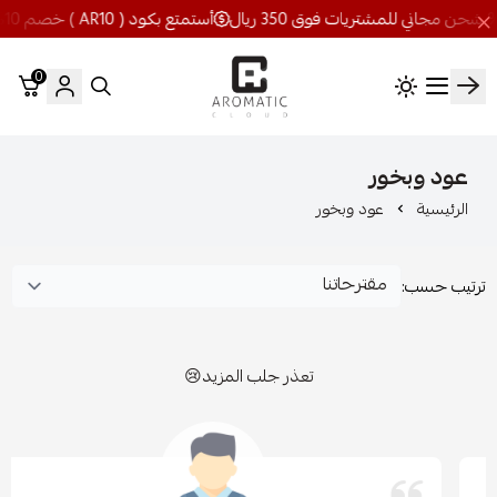
أستمتع بكود ( AR10 ) خصم 10% شحن مجاني للمشتريات فوق 350 ريال
0
اروماتيك كلاود
عود وبخور
الرئيسية
عود وبخور
ترتيب حسب:
تعذر جلب المزيد😢